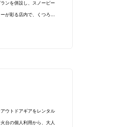
グランを併設し、スノーピー
ャーが彩る店内で、くつろぎ
。（現在休業中）
なアウトドアギアをレンタル
焚火台の個人利用から、大人