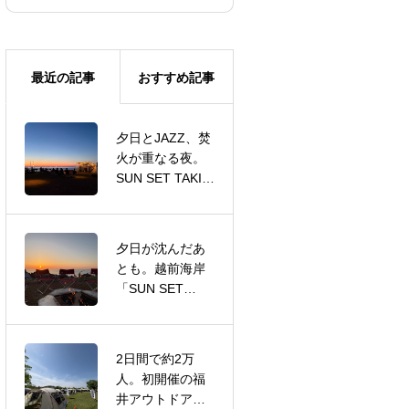
最近の記事
おすすめ記事
夕日とJAZZ、焚
スノーピークサ
火が重なる夜。
ーキュレーショ
SUN SET TAKIBI
ンコア代表に就
NIGHT 特別版
任
夕日が沈んだあ
バッグのクレン
とも。越前海岸
ジングについて
「SUN SET
TAKIBI NIGHT」
2日間で約2万
福井市中央公園
人。初開催の福
で叶えた、青空
井アウトドアフ
の下のパークウ