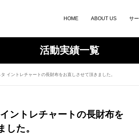
HOME
ABOUT US
サー
活動実績一覧
ネタ イントレチャートの長財布をお直しさせて頂きました。
 イントレチャートの長財布を
夕日とJAZZ、焚火が重なる夜。
SUN SET TAKIBI NIGHT 特別版
ました。