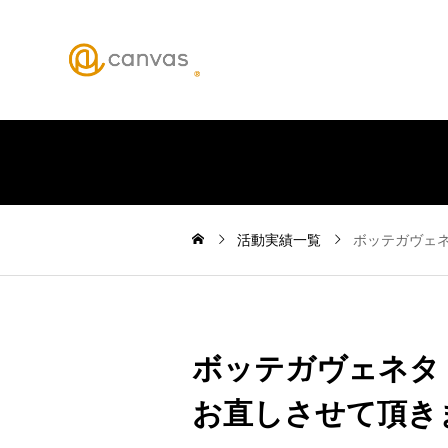
活動実績一覧
ボッテガヴェ
ボッテガヴェネタ
お直しさせて頂き