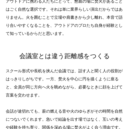
アウトドアに携わる人たちにとって、懇親の場に焚火があること
はごく自然な選択です。それは単に業界らしい演出だからではあ
りません。火を囲むことで立場や肩書きから少し離れ、本音で語
り合いやすくなることを、アウトドアのプロたち自身が経験とし
て知っているからだと思います。
会議室とは違う距離感をつくる
スクール形式や長机を挟んだ会議では、話す人と聞く人の役割が
はっきりしがちです。一方、焚火を中心に円を描くように座る
と、全員が同じ方向へ火を眺めながら、必要なときに顔を上げて
言葉を交わせます。
会話が途切れても、薪の燃える音や火のゆらぎがその時間を自然
につないでくれます。急いで結論を出す場ではなく、互いの考え
や経験を持ち寄り、関係を深める場に焚火がよく合う理由です。