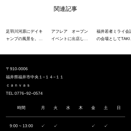
関連記事
足羽川河原にデイキ
アフレア オープン
福井若者ミライ会
ャンプの風景を。ヨ
イベントに出店しま
の会場としてTAKIB
リバ・プレオープン
した
を利用いただきま
イベント
た
〒910-0006
福井県福井市中央１−１４−１１
ｃａｎｖａｓ
TEL:0776−92−0574
時間
月
火
水
木
金
土
日
9:00 ~ 13:00
✓
✓
✓
✓