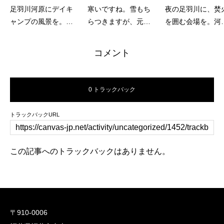
足羽川河原にデイキ
寒いですね。雪もち
夜の足羽川に、焚
ャンプの風景を。ヨ
らつきますが、元気
を囲む会場を。河
リバ・プレオープン
に営業中です。
敷イベントの運営
イベント
援
コメント
0 トラックバック
トラックバックURL
この記事へのトラックバックはありません。
〒910-0006